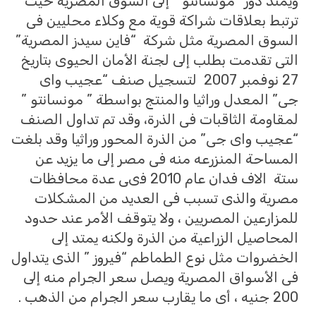
ويمتد دور “مونسانتو” إلى السوق المصرية حيث
ترتبط بعلاقات شراكة قوية مع وكلاء محليين فى
السوق المصرية مثل شركة “فاين سيدز المصرية”
التى تقدمت بطلب إلى لجنة الأمان الحيوى بتاريخ
27 نوفمبر 2007 لتسجيل صنف “عجيب واى
جى” المعدل وراثيا والمنتج بواسطة ” مونسانتو ”
لمقاومة الثاقبات فى الذرة، وقد تم تداول الصنف
“عجيب واى جى” من الذرة المحور وراثيا وقد بلغت
المساحة المنزرعه منه فى مصر إلى ما يزيد عن
ستة الاف فدان عام 2010 فىى عدة محافظات
مصرية والذى تسبب فى العديد من المشكلات
للمزارعين المصريين ، ولا يتوقف الأمر عند حدود
المحاصيل الزراعية من الذرة ولكنه يمتد إلى
الخضروات مثل نوع الطماطم “فيروز ” الذى يتداول
فى الأسواق المصرية ويصل سعر الجرام منه إلى
200 جنيه ، أى ما يقارب سعر الجرام من الذهب .