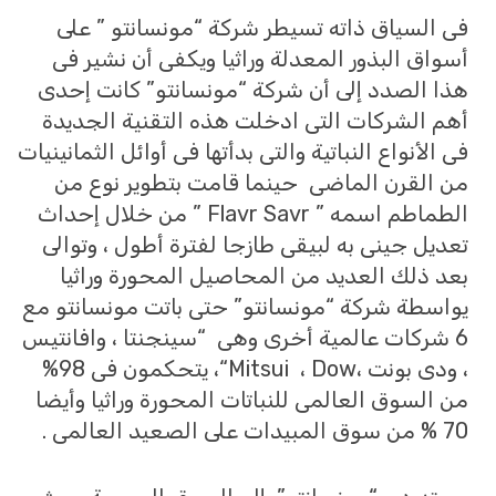
فى السياق ذاته تسيطر شركة “مونسانتو ” على
أسواق البذور المعدلة وراثيا ويكفى أن نشير فى
هذا الصدد إلى أن شركة “مونسانتو” كانت إحدى
أهم الشركات التى ادخلت هذه التقنية الجديدة
فى الأنواع النباتية والتى بدأتها فى أوائل الثمانينيات
من القرن الماضى حينما قامت بتطوير نوع من
الطماطم اسمه ”
Flavr Savr
” من خلال إحداث
تعديل جينى به لبيقى طازجا لفترة أطول ، وتوالى
بعد ذلك العديد من المحاصيل المحورة وراثيا
يواسطة شركة “مونسانتو” حتى باتت مونسانتو مع
6 شركات عالمية أخرى وهى “سينجنتا ، وافانتيس
، ودى بونت ،
Dow
،
Mitsui
“، يتحكمون فى 98%
من السوق العالمى للنباتات المحورة وراثيا وأيضا
70 % من سوق المبيدات على الصعيد العالمى .